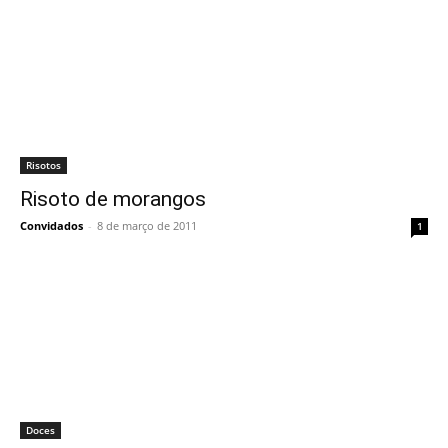
Risotos
Risoto de morangos
Convidados
-
8 de março de 2011
1
Doces