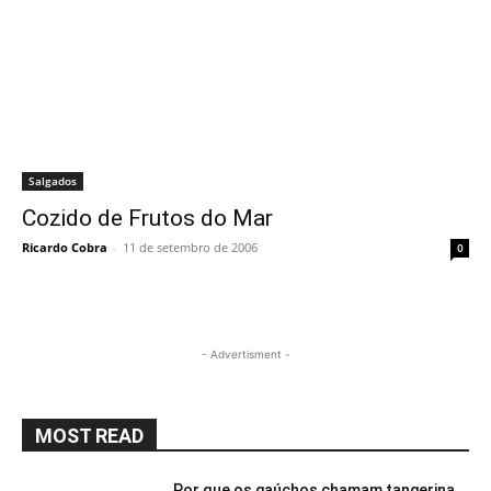
Salgados
Cozido de Frutos do Mar
Ricardo Cobra
-
11 de setembro de 2006
0
- Advertisment -
MOST READ
Por que os gaúchos chamam tangerina