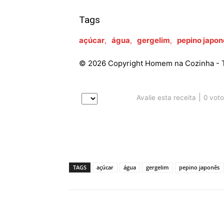
Tags
açúcar
,
água
,
gergelim
,
pepino japon
© 2026 Copyright Homem na Cozinha - T
|
0
voto
Avalie esta receita
TAGS
açúcar
água
gergelim
pepino japonês
Compartilhado