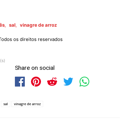
ês
,
sal
,
vinagre de arroz
odos os direitos reservados
(s)
Share on social
sal
vinagre de arroz