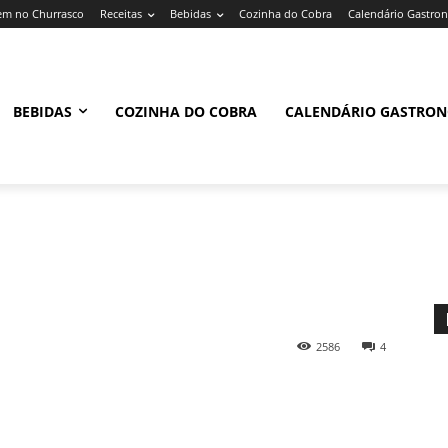
m no Churrasco
Receitas
Bebidas
Cozinha do Cobra
Calendário Gastro
BEBIDAS
COZINHA DO COBRA
CALENDÁRIO GASTRO
2586
4