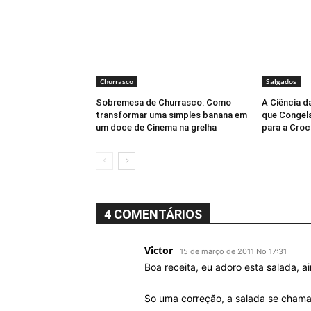
Churrasco
Salgados
Sobremesa de Churrasco: Como
A Ciência d
transformar uma simples banana em
que Congela
um doce de Cinema na grelha
para a Croc
4 COMENTÁRIOS
Victor
15 de março de 2011 No 17:31
Boa receita, eu adoro esta salada, a
So uma correção, a salada se cha