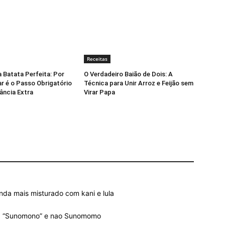
Receitas
a Batata Perfeita: Por
O Verdadeiro Baião de Dois: A
r é o Passo Obrigatório
Técnica para Unir Arroz e Feijão sem
ância Extra
Virar Papa
inda mais misturado com kani e lula
ma “Sunomono” e nao Sunomomo