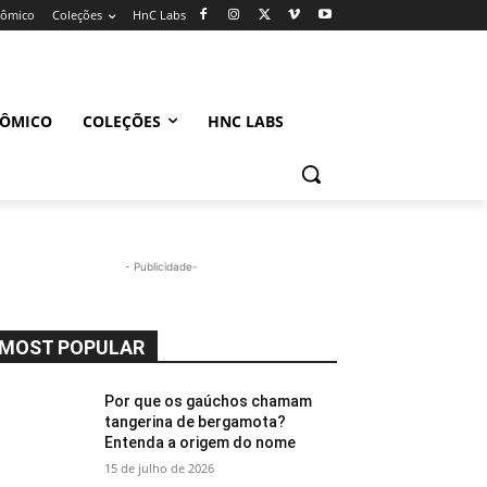
nômico
Coleções
HnC Labs
NÔMICO
COLEÇÕES
HNC LABS
- Publicidade-
MOST POPULAR
Por que os gaúchos chamam
tangerina de bergamota?
Entenda a origem do nome
15 de julho de 2026