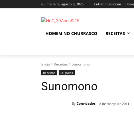
quinta-feira, agosto 6, 2026
Entrar / Cadastrar
Home
HOMEM NO CHURRASCO
RECEITAS
Início
Receitas
Sunomono
Receitas
Salgados
Sunomono
By
Convidados
8 de março de 2011
Compartilhado