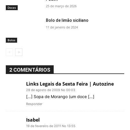
25 de março de 2026
Doces
Bolo de limão siciliano
11 de janeiro de 2024
Bolos
2 COMENTÁRIOS
Links Legais da Sexta Feira | Autozine
28 de agosto de 2009 No 00:03
[…] Sopa de Morango (um doce […]
Responder
Isabel
19 de fevereiro de 2011 No 13:55