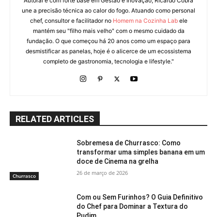
Autoral e com forte base em Gestão e Inovação, Ricardo Cobra
une a precisão técnica ao calor do fogo. Atuando como personal
chef, consultor e facilitador no
Homem na Cozinha Lab
ele
mantém seu "filho mais velho" com o mesmo cuidado da
fundação. O que começou há 20 anos como um espaço para
desmistificar as panelas, hoje é o alicerce de um ecossistema
completo de gastronomia, tecnologia e lifestyle."
RELATED ARTICLES
Sobremesa de Churrasco: Como
transformar uma simples banana em um
doce de Cinema na grelha
26 de março de 2026
Churrasco
Com ou Sem Furinhos? O Guia Definitivo
do Chef para Dominar a Textura do
Pudim