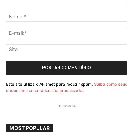
Comentário:
No
E-
mai
Sit
Este site utiliza o Akismet para reduzir spam.
Saiba como seus
dados em comentários são processados
.
- Publicidade-
MOST POPULAR