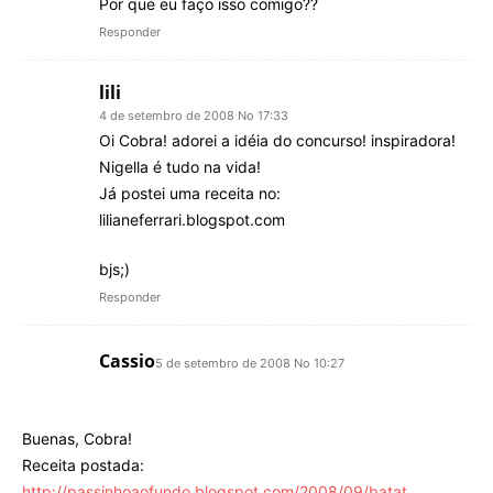
Por que eu faço isso comigo??
Responder
lili
4 de setembro de 2008 No 17:33
Oi Cobra! adorei a idéia do concurso! inspiradora!
Nigella é tudo na vida!
Já postei uma receita no:
lilianeferrari.blogspot.com
bjs;)
Responder
Cassio
5 de setembro de 2008 No 10:27
Buenas, Cobra!
Receita postada:
http://passinhoaofundo.blogspot.com/2008/09/batat
…