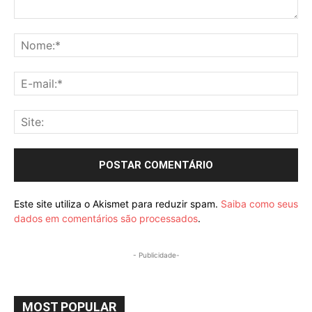
Comentário:
No
E-
mai
Sit
Este site utiliza o Akismet para reduzir spam.
Saiba como seus
dados em comentários são processados
.
- Publicidade-
MOST POPULAR