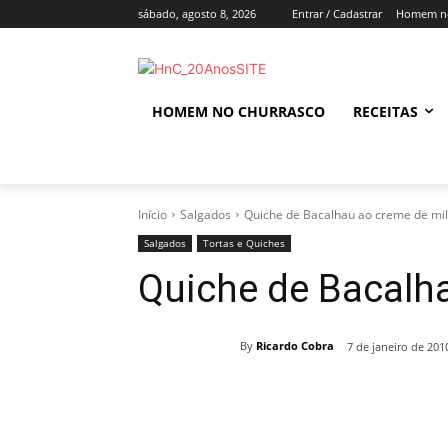
sábado, agosto 8, 2026
Entrar / Cadastrar
Homem no
HOMEM NO CHURRASCO
RECEITAS
Início
Salgados
Quiche de Bacalhau ao creme de mi
Salgados
Tortas e Quiches
Quiche de Bacalh
By
Ricardo Cobra
7 de janeiro de 201
Compartilhado