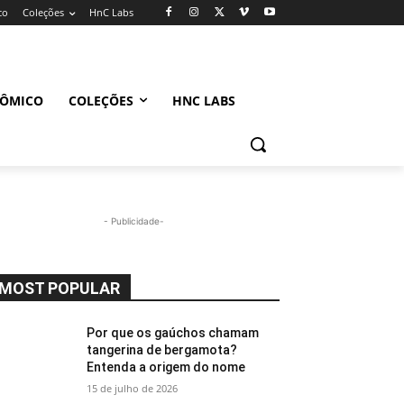
co
Coleções
HnC Labs
NÔMICO
COLEÇÕES
HNC LABS
- Publicidade-
MOST POPULAR
Por que os gaúchos chamam
tangerina de bergamota?
Entenda a origem do nome
15 de julho de 2026