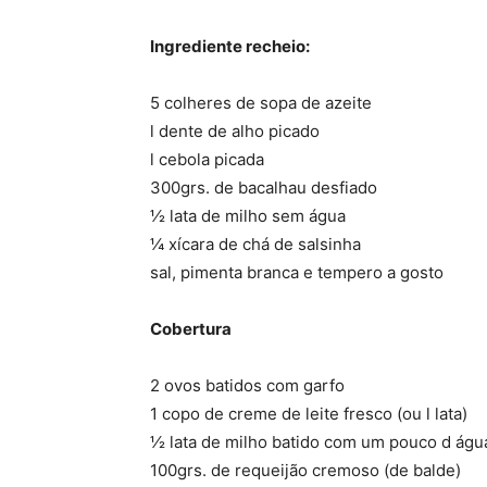
Ingrediente recheio:
5 colheres de sopa de azeite
l dente de alho picado
l cebola picada
300grs. de bacalhau desfiado
½ lata de milho sem água
¼ xícara de chá de salsinha
sal, pimenta branca e tempero a gosto
Cobertura
2 ovos batidos com garfo
1 copo de creme de leite fresco (ou l lata)
½ lata de milho batido com um pouco d águ
100grs. de requeijão cremoso (de balde)