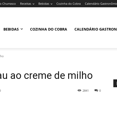
 Churrasco
Receitas
Bebidas
Cozinha do Cobra
Calendário Gastronômi
BEBIDAS
COZINHA DO COBRA
CALENDÁRIO GASTRO
lho
au ao creme de milho
0
2841
0