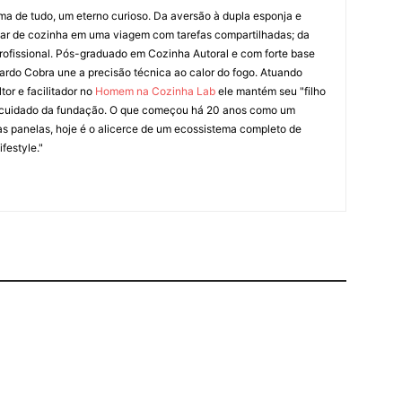
ima de tudo, um eterno curioso. Da aversão à dupla esponja e
liar de cozinha em uma viagem com tarefas compartilhadas; da
rofissional. Pós-graduado em Cozinha Autoral e com forte base
ardo Cobra une a precisão técnica ao calor do fogo. Atuando
tor e facilitador no
Homem na Cozinha Lab
ele mantém seu "filho
cuidado da fundação. O que começou há 20 anos como um
as panelas, hoje é o alicerce de um ecossistema completo de
festyle."