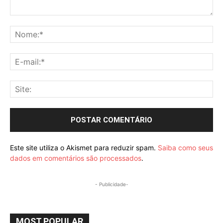
Comentário:
No
E-
mai
Sit
Este site utiliza o Akismet para reduzir spam.
Saiba como seus
dados em comentários são processados
.
- Publicidade-
MOST POPULAR