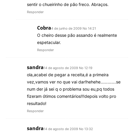
sentir o chueirinho de pão freco. Abraços.
Responder
Cobra
4 de junho de 2009 No 14:21
O cheiro desse pão assando é realmente
espetacular.
Responder
sandra
14 de agosto de 2009 No 12:19
ola,acabei de pegar a receita,é a primeira
vez,vamos ver no que vai dar!hehehe………….se
num der já sei q o problema sou eu,pq todos
fizeram ótimos comentários!!!depois volto pro
resultado!
Responder
sandra
14 de agosto de 2009 No 13:32