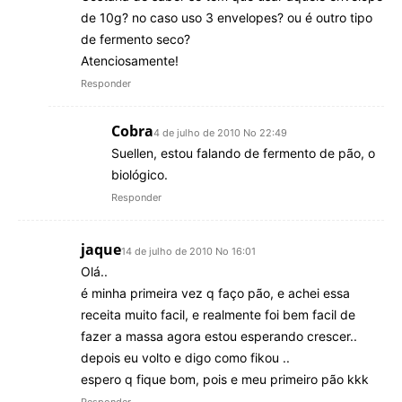
de 10g? no caso uso 3 envelopes? ou é outro tipo
de fermento seco?
Atenciosamente!
Responder
Cobra
4 de julho de 2010 No 22:49
Suellen, estou falando de fermento de pão, o
biológico.
Responder
jaque
14 de julho de 2010 No 16:01
Olá..
é minha primeira vez q faço pão, e achei essa
receita muito facil, e realmente foi bem facil de
fazer a massa agora estou esperando crescer..
depois eu volto e digo como fikou ..
espero q fique bom, pois e meu primeiro pão kkk