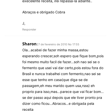
execelente receita, irei repassá-la adiante..
Abraços e obrigado Cobra
J,
Responder
Sharon
27 de fevereiro de 2010 No 17:55
Ola…acabei de fazer minha massa,estou
esperando crescer,soh espero que fique bom,pois
foi mesmo muito facil de fazer…soh nao sei se o
fermento que usei vai dar certo,pois estou fora do
Brasil e nunca trabalhei com fermento,nao sei se
esse que tenho em casa(que diga-se de
passagem,eh meu marido quem usa,rsss) eh
proprio para isso,mas…parece que vai ficar bom…
se der passo aqui depois que ele tiver pronto pra
dizer como ficou…Abracos…e obrigada pela
receita