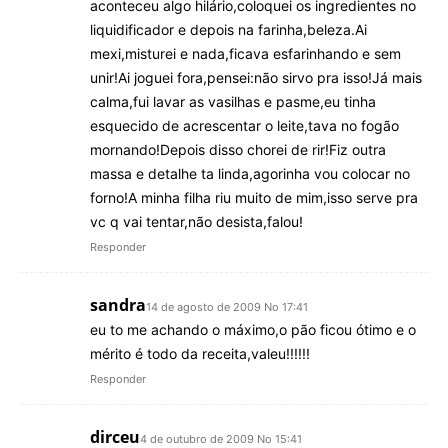
aconteceu algo hilário,coloquei os ingredientes no
liquidificador e depois na farinha,beleza.Ai
mexi,misturei e nada,ficava esfarinhando e sem
unir!Ai joguei fora,pensei:não sirvo pra isso!Já mais
calma,fui lavar as vasilhas e pasme,eu tinha
esquecido de acrescentar o leite,tava no fogão
mornando!Depois disso chorei de rir!Fiz outra
massa e detalhe ta linda,agorinha vou colocar no
forno!A minha filha riu muito de mim,isso serve pra
vc q vai tentar,não desista,falou!
Responder
sandra
14 de agosto de 2009 No 17:41
eu to me achando o máximo,o pão ficou ótimo e o
mérito é todo da receita,valeu!!!!!!
Responder
dirceu
4 de outubro de 2009 No 15:41