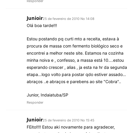
Responder
Junioir
25 de fevereiro de 2010 No 14:08
Olá boa tarde!!!
Estou postando pq curti mto a receita, estava à
procura de massa com fermento biológico seco e
encontrei a melhor neste site. Estamos na cozinha
minha noiva e , confesso, a massa está 10….estou
esperando crescer , alias , ja esta na hr da segunda
etapa…logo volto para postar qdo estiver assado…
abraços ..e abraços e parebens ao site "Cobra"..
Junior, Indaiatuba/SP
Responder
Junioir
25 de fevereiro de 2010 No 15:45
FEito!!!! Estou aki novamente para agradecer,