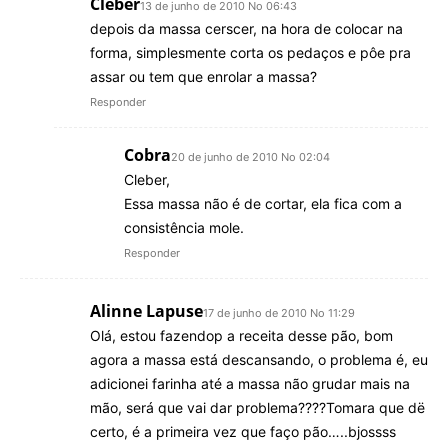
Cleber
13 de junho de 2010 No 06:43
depois da massa cerscer, na hora de colocar na
forma, simplesmente corta os pedaços e pôe pra
assar ou tem que enrolar a massa?
Responder
Cobra
20 de junho de 2010 No 02:04
Cleber,
Essa massa não é de cortar, ela fica com a
consistência mole.
Responder
Alinne Lapuse
17 de junho de 2010 No 11:29
Olá, estou fazendop a receita desse pão, bom
agora a massa está descansando, o problema é, eu
adicionei farinha até a massa não grudar mais na
mão, será que vai dar problema????Tomara que dë
certo, é a primeira vez que faço pão…..bjossss