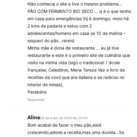
Não conhecia o site e tive o mesmo problema…
PÃO COM FERMENTO BIO SECO … q é o que tenho
em casa para emergências (hj é domingo, moro há
2 kms da padaria e estou com 2
adolescentes/homens em casa as 10 da matina –
esqueci do pão…rsrsrs)
Minha mãe é dona de restaurante … eu já tive
restaurante e este é o primeiro site de culinária que
visito na minha vida (sigo o tradicional: l´école
française, Celedônio, Maria Tereza Vaz e livro de
receitas da vovó que era italiana e se radicou no
interior de minas),
Parabéns
Responder
Aline
26 de maio de 2010 No 20:43
Bom acabei de fazer o meu pão,está
crescendo,adorei a receita,mas uma duvida…Se