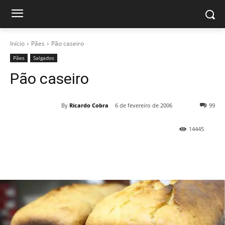
Início
Pães
Pão caseiro
Pães
Salgados
Pão caseiro
By
Ricardo Cobra
6 de fevereiro de 2006
99
14445