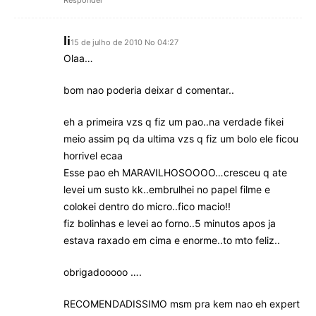
Responder
li
15 de julho de 2010 No 04:27
Olaa…
bom nao poderia deixar d comentar..
eh a primeira vzs q fiz um pao..na verdade fikei
meio assim pq da ultima vzs q fiz um bolo ele ficou
horrivel ecaa
Esse pao eh MARAVILHOSOOOO…cresceu q ate
levei um susto kk..embrulhei no papel filme e
colokei dentro do micro..fico macio!!
fiz bolinhas e levei ao forno..5 minutos apos ja
estava raxado em cima e enorme..to mto feliz..
obrigadooooo ….
RECOMENDADISSIMO msm pra kem nao eh expert