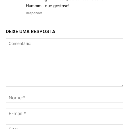
Hummm.. que gostoso!
Responder
DEIXE UMA RESPOSTA
Comentário:
No
E-
mai
Sit