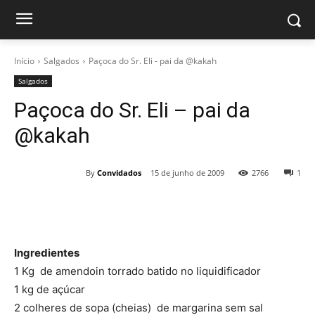
Início
Salgados
Paçoca do Sr. Eli - pai da @kakah
Salgados
Paçoca do Sr. Eli – pai da
@kakah
By
Convidados
15 de junho de 2009
2766
1
Ingredientes
1 Kg de amendoin torrado batido no liquidificador
1 kg de açúcar
2 colheres de sopa (cheias) de margarina sem sal