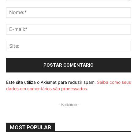
Comentário:
No
E-
mai
Sit
Este site utiliza o Akismet para reduzir spam.
Saiba como seus
dados em comentários são processados
.
- Publicidade-
MOST POPULAR