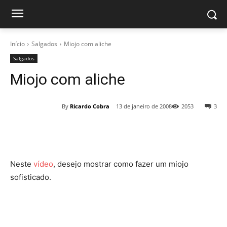
Início
Salgados
Miojo com aliche
Salgados
Miojo com aliche
By
Ricardo Cobra
13 de janeiro de 2008
2053
3
Neste
vídeo
, desejo mostrar como fazer um miojo
sofisticado.