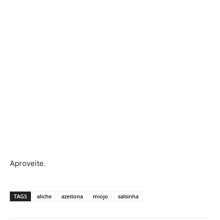
Aproveite.
TAGS
aliche
azeitona
miojo
salsinha