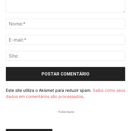
Comentário:
No
E-
mai
Sit
Este site utiliza o Akismet para reduzir spam.
Saiba como seus
dados em comentários são processados
.
- Publicidade-