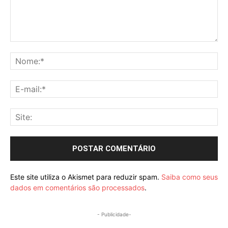
Comentário:
No
E-
mai
Sit
Este site utiliza o Akismet para reduzir spam.
Saiba como seus
dados em comentários são processados
.
- Publicidade-