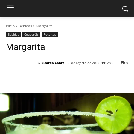
Início
Bebidas
Margarita
Bebidas
Coquetéis
Receitas
Margarita
By
Ricardo Cobra
2 de agosto de 2017
2832
0