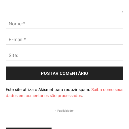
Comentário:
No
E-
mai
Sit
Este site utiliza o Akismet para reduzir spam.
Saiba como seus
dados em comentários são processados
.
- Publicidade-