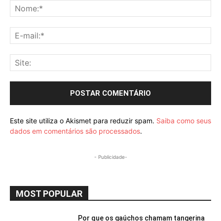
No
E-
mai
Sit
Este site utiliza o Akismet para reduzir spam.
Saiba como seus
dados em comentários são processados
.
- Publicidade-
MOST POPULAR
Por que os gaúchos chamam tangerina