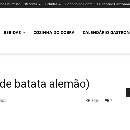
no Churrasco
Receitas
Bebidas
Cozinha do Cobra
Calendário Gastronô
BEBIDAS
COZINHA DO COBRA
CALENDÁRIO GASTRO
 de batata alemão)
2022
5033
7