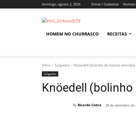
domingo, agosto 2, 2026
Entrar / Cadastrar
Homem 
HOMEM NO CHURRASCO
RECEITAS
Início
Salgados
Knöedell (bolinho de batata alemão)
Salgados
Knöedell (bolinho
By
Ricardo Cobra
28 de setembro de 
Compartilhado