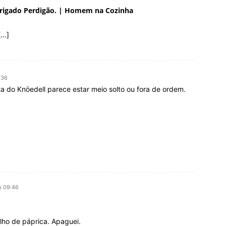
rigado Perdigão. | Homem na Cozinha
[…]
:36
ta do Knöedell parece estar meio solto ou fora de ordem.
o 09:46
olho de páprica. Apaguei.