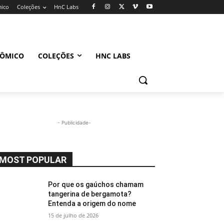
mico
Coleções
HnC Labs
NÔMICO
COLEÇÕES
HNC LABS
- Publicidade-
MOST POPULAR
Por que os gaúchos chamam
tangerina de bergamota?
Entenda a origem do nome
15 de julho de 2026