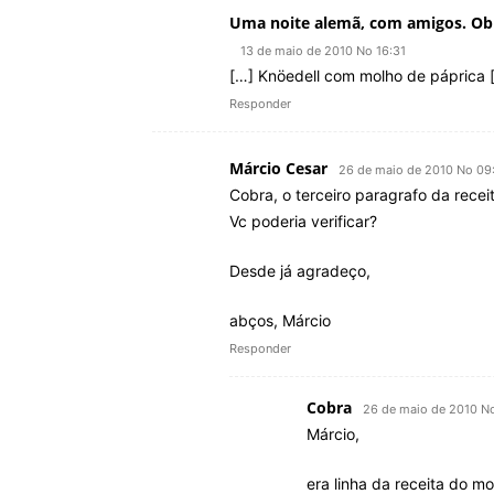
Uma noite alemã, com amigos. Ob
13 de maio de 2010 No 16:31
[…] Knöedell com molho de páprica 
Responder
Márcio Cesar
26 de maio de 2010 No 09
Cobra, o terceiro paragrafo da recei
Vc poderia verificar?
Desde já agradeço,
abços, Márcio
Responder
Cobra
26 de maio de 2010 N
Márcio,
era linha da receita do m