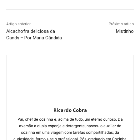
Artigo anterior
Próximo artigo
Alcachofra deliciosa da
Mistinho
Candy – Por Maria Cândida
Ricardo Cobra
Pai, chef de cozinha e, acima de tudo, um eterno curioso. Da
aversão à dupla esponja e detergente, nasceu o auxiliar de
cozinha em uma viagem com tarefas compartilhadas; da
curiosidade, formou-se o profissional. Pós-graduado em Cozinha