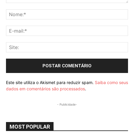
Comentário:
No
E-
mai
Sit
Este site utiliza o Akismet para reduzir spam.
Saiba como seus
dados em comentários são processados
.
- Publicidade-
MOST POPULAR