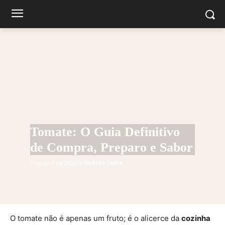
Tomate: O Guia Definitivo
de Compra, Preparo e Sabor
By
Ricardo Cobra
7 de abril de 2026
O tomate não é apenas um fruto; é o alicerce da
cozinha