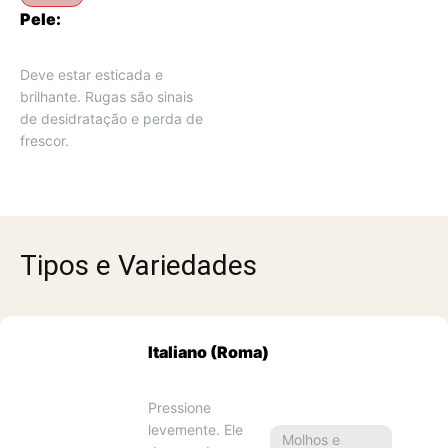
Pele:
Deve estar esticada e 
brilhante. Rugas são sinais 
de desidratação e perda de 
frescor.
Tipos e Variedades
Italiano (Roma)
Pressione 
levemente. Ele 
Molhos e