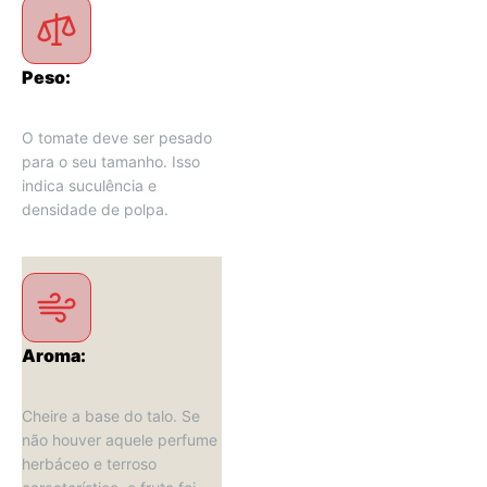
Peso:
O tomate deve ser pesado 
para o seu tamanho. Isso 
indica suculência e 
densidade de polpa.
Aroma:
Cheire a base do talo. Se 
não houver aquele perfume 
herbáceo e terroso 