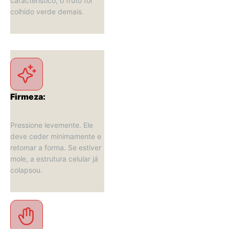
característico, o fruto foi 
colhido verde demais.
Firmeza:
Pressione levemente. Ele 
deve ceder minimamente e 
retomar a forma. Se estiver 
mole, a estrutura celular já 
colapsou.