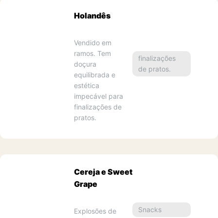
Holandês
Vendido em 
ramos. Tem 
finalizações
doçura 
de pratos.
3
equilibrada e 
estética 
impecável para 
finalizações de 
pratos.
Cereja e Sweet
Grape
Snacks
Explosões de 
4