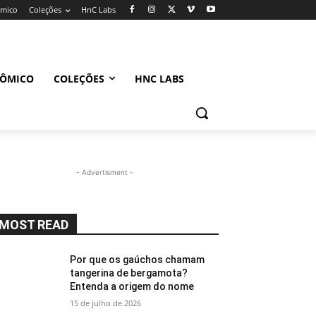
ômico
Coleções
HnC Labs
NÔMICO
COLEÇÕES
HNC LABS
- Advertisment -
MOST READ
Por que os gaúchos chamam
tangerina de bergamota?
Entenda a origem do nome
15 de julho de 2026