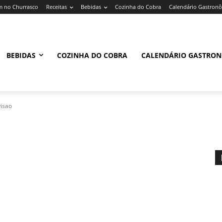
 no Churrasco
Receitas
Bebidas
Cozinha do Cobra
Calendário Gastron
BEBIDAS
COZINHA DO COBRA
CALENDÁRIO GASTRO
visao