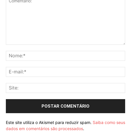
Comentário:
No
E-
mai
Sit
Este site utiliza o Akismet para reduzir spam.
Saiba como seus
dados em comentários são processados
.