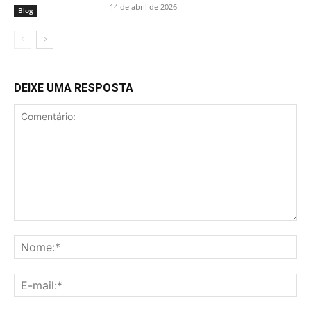
14 de abril de 2026
Blog
DEIXE UMA RESPOSTA
Comentário:
No
E-
mai