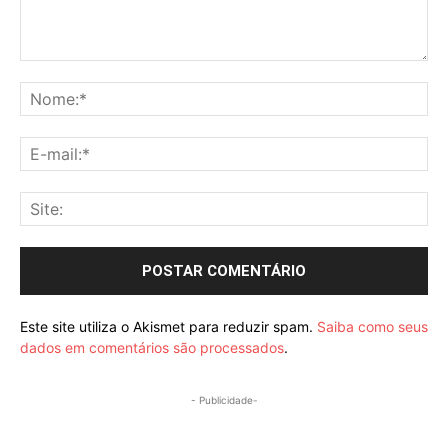
Comentário:
No
E-
mai
Sit
Este site utiliza o Akismet para reduzir spam.
Saiba como seus
dados em comentários são processados
.
- Publicidade-