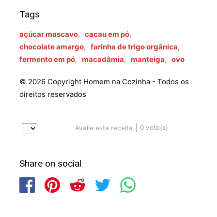
Tags
açúcar mascavo
,
cacau em pó
,
chocolate amargo
,
farinha de trigo orgânica
,
fermento em pó
,
macadâmia
,
manteiga
,
ovo
© 2026 Copyright Homem na Cozinha - Todos os
direitos reservados
|
0
voto(s)
Avalie esta receita
Share on social