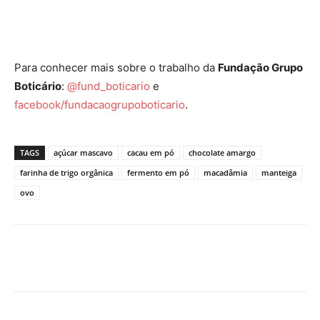
Para conhecer mais sobre o trabalho da
Fundação Grupo
Boticário
:
@fund_boticario
e
facebook/fundacaogrupoboticario
.
TAGS
açúcar mascavo
cacau em pó
chocolate amargo
farinha de trigo orgânica
fermento em pó
macadâmia
manteiga
ovo