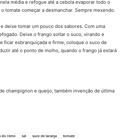
anela média e refogue até a cebola evaporar todo o
até o tomate começar a desmanchar. Sempre mexendo.
o e deixe tomar um pouco dos sabores. Com uma
efogado. Deixe o frango soltar o suco, virando e
ficar esbranquiçada e firme, coloque o suco de
duzir até o ponto de molho, quando o frango já estará
e champignon e queijo, também invenção de última
 do reino
sal
suco de laranja
tomate