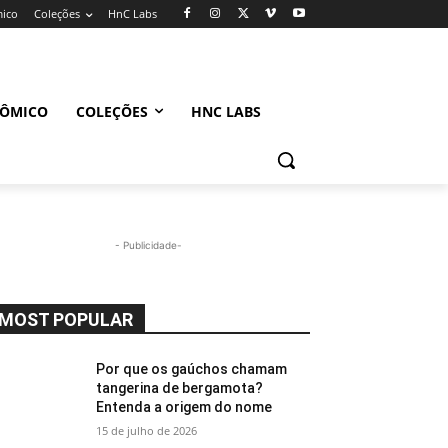
mico
Coleções
HnC Labs
NÔMICO
COLEÇÕES
HNC LABS
- Publicidade-
MOST POPULAR
Por que os gaúchos chamam
tangerina de bergamota?
Entenda a origem do nome
15 de julho de 2026