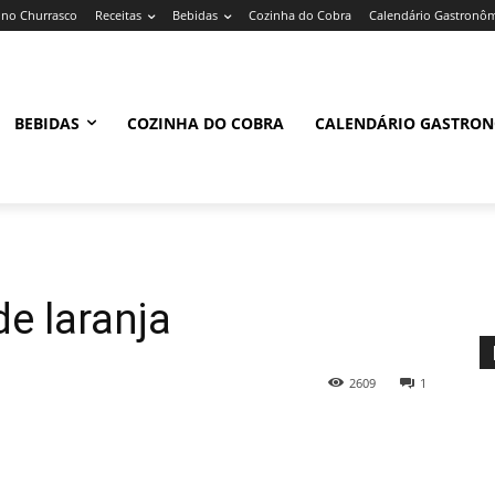
no Churrasco
Receitas
Bebidas
Cozinha do Cobra
Calendário Gastronô
BEBIDAS
COZINHA DO COBRA
CALENDÁRIO GASTRO
e laranja
2609
1