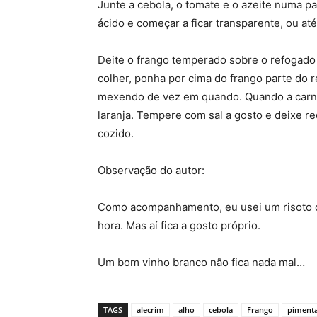
Junte a cebola, o tomate e o azeite numa p
ácido e começar a ficar transparente, ou 
Deite o frango temperado sobre o refogad
colher, ponha por cima do frango parte do r
mexendo de vez em quando. Quando a carne 
laranja. Tempere com sal a gosto e deixe re
cozido.
Observação do autor:
Como acompanhamento, eu usei um risoto d
hora. Mas aí fica a gosto próprio.
Um bom vinho branco não fica nada mal…
TAGS
alecrim
alho
cebola
Frango
pimenta