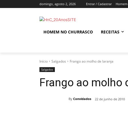
domingo, agosto 2, 2026
Entrar / Cadastrar
Homem 
HOMEM NO CHURRASCO
RECEITAS
Início
Salgados
Frango ao molho de laranja
Salgados
Frango ao molho d
By
Convidados
22 de junho de 2010
Compartilhado