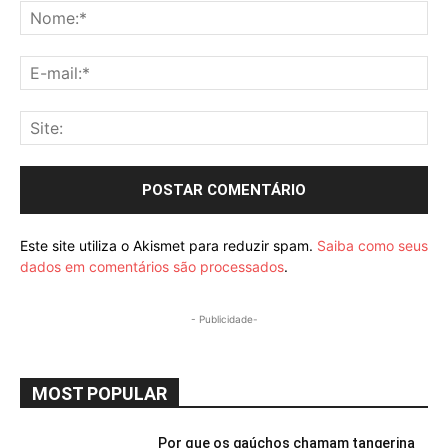
No
E-
mai
Sit
Este site utiliza o Akismet para reduzir spam.
Saiba como seus
dados em comentários são processados
.
- Publicidade-
MOST POPULAR
Por que os gaúchos chamam tangerina