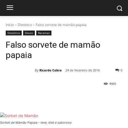
Início
Dietético
Falso sorvete de mamão papaia
Dietético
Doces
Receitas
Falso sorvete de mamão
papaia
By
Ricardo Cobra
24 de fevereiro de 2016
0
4460
Sorbet de Mamão Papaia - leve, diet e saboroso