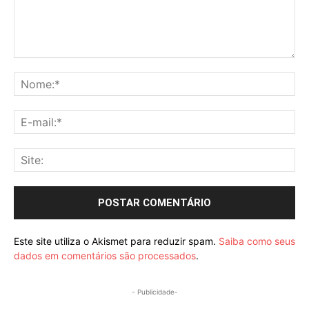
Comentário:
No
E-
mai
Sit
Este site utiliza o Akismet para reduzir spam.
Saiba como seus
dados em comentários são processados
.
- Publicidade-