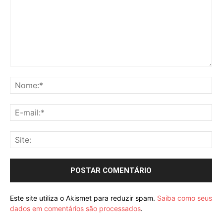
Comentário:
No
E-
mai
Sit
Este site utiliza o Akismet para reduzir spam.
Saiba como seus
dados em comentários são processados
.