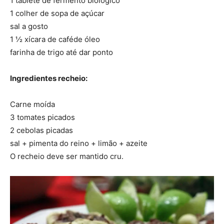
1 tablete de fermento biológico
1 colher de sopa de açúcar
sal a gosto
1 ½
xícara de café
de óleo
farinha de trigo até dar ponto
Ingredientes recheio:
Carne moída
3 tomates picados
2 cebolas picadas
sal + pimenta do reino + limão + azeite
O recheio deve ser mantido cru.