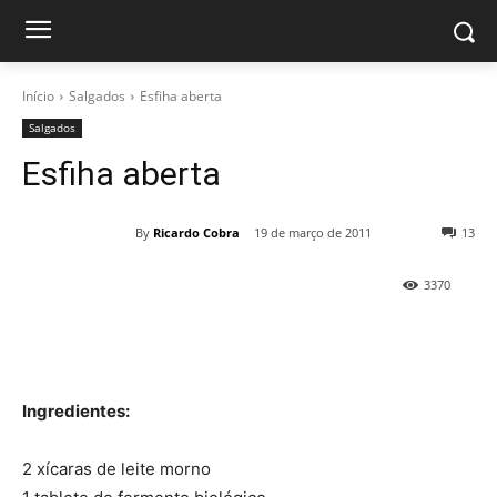
Início
Salgados
Esfiha aberta
Salgados
Esfiha aberta
By
Ricardo Cobra
19 de março de 2011
13
3370
Ingredientes:
2 xícaras de leite morno