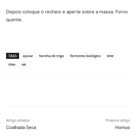
Depois coloque o recheio e aperte sobre a massa. Forno
quente.
TAGS
açúcar
farinha de trigo
fermento biológico
leite
óleo
sal
Artigo anterior
Próximo artigo
Coalhada Seca
Homus