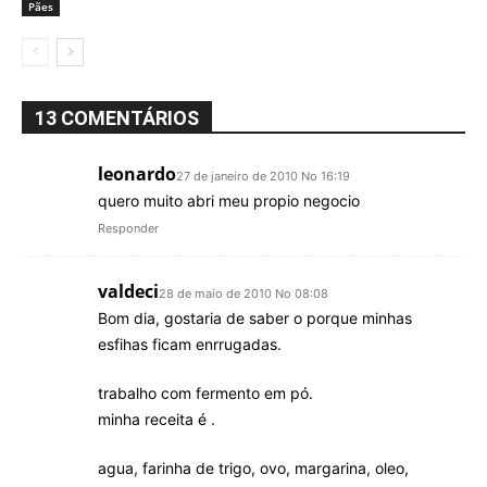
Pães
13 COMENTÁRIOS
leonardo
27 de janeiro de 2010 No 16:19
quero muito abri meu propio negocio
Responder
valdeci
28 de maio de 2010 No 08:08
Bom dia, gostaria de saber o porque minhas
esfihas ficam enrrugadas.
trabalho com fermento em pó.
minha receita é .
agua, farinha de trigo, ovo, margarina, oleo,