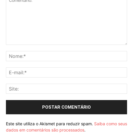
Comentário:
No
E-
mai
Sit
Este site utiliza o Akismet para reduzir spam.
Saiba como seus
dados em comentários são processados
.