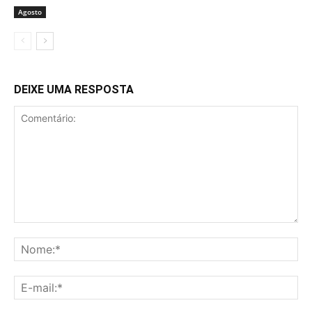
Agosto
DEIXE UMA RESPOSTA
Comentário:
No
E-
mai