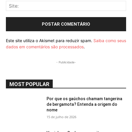
Sit
Este site utiliza o Akismet para reduzir spam.
Saiba como seus
dados em comentários são processados
.
- Publicidade-
MOST POPULAR
Por que os gaúchos chamam tangerina
de bergamota? Entenda a origem do
nome
15 de julho de 2026