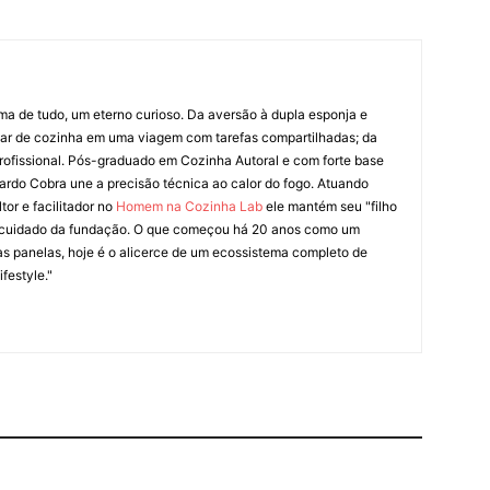
ima de tudo, um eterno curioso. Da aversão à dupla esponja e
liar de cozinha em uma viagem com tarefas compartilhadas; da
rofissional. Pós-graduado em Cozinha Autoral e com forte base
ardo Cobra une a precisão técnica ao calor do fogo. Atuando
tor e facilitador no
Homem na Cozinha Lab
ele mantém seu "filho
cuidado da fundação. O que começou há 20 anos como um
as panelas, hoje é o alicerce de um ecossistema completo de
festyle."