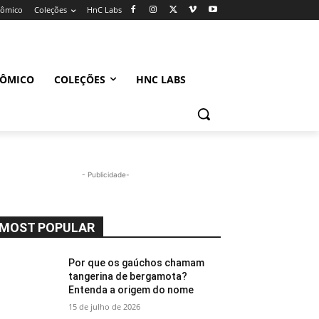
nômico
Coleções
HnC Labs
NÔMICO
COLEÇÕES
HNC LABS
- Publicidade-
MOST POPULAR
Por que os gaúchos chamam
tangerina de bergamota?
Entenda a origem do nome
15 de julho de 2026