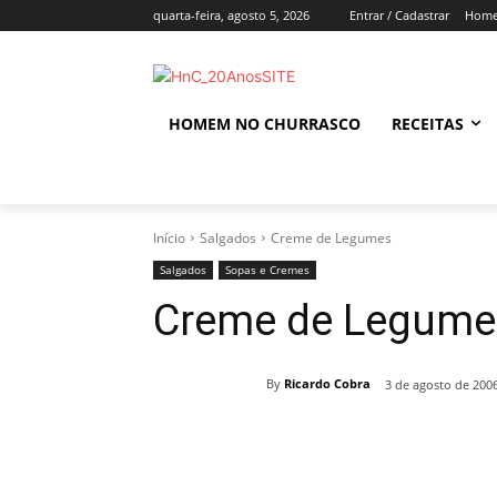
quarta-feira, agosto 5, 2026
Entrar / Cadastrar
Home
HOMEM NO CHURRASCO
RECEITAS
Início
Salgados
Creme de Legumes
Salgados
Sopas e Cremes
Creme de Legume
By
Ricardo Cobra
3 de agosto de 200
Compartilhado