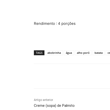
Rendimento : 4 porções
TAGS
abobrinha
água
alho poró
batata
c
Compartilhado
Artigo anterior
Creme (sopa) de Palmito