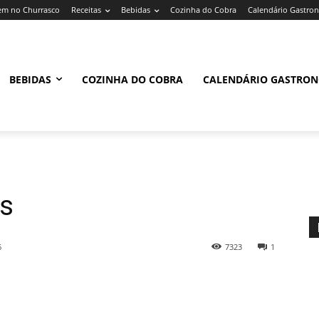
m no Churrasco
Receitas
Bebidas
Cozinha do Cobra
Calendário Gastro
BEBIDAS
COZINHA DO COBRA
CALENDÁRIO GASTRO
s
6
7323
1