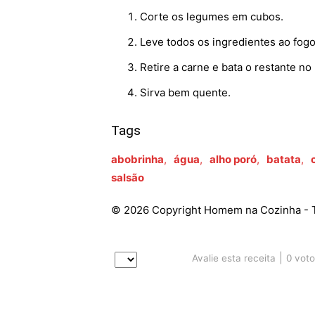
Corte os legumes em cubos.
Leve todos os ingredientes ao fogo
Retire a carne e bata o restante no l
Sirva bem quente.
Tags
abobrinha
,
água
,
alho poró
,
batata
,
salsão
© 2026 Copyright Homem na Cozinha - T
|
0
voto
Avalie esta receita