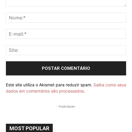
Comentário:
No
E-
mai
Sit
Este site utiliza o Akismet para reduzir spam.
Saiba como seus
dados em comentários são processados
.
- Publicidade-
MOST POPULAR