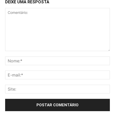
DEIXE UMA RESPOSTA
Comentário:
No
E-
mai
Sit