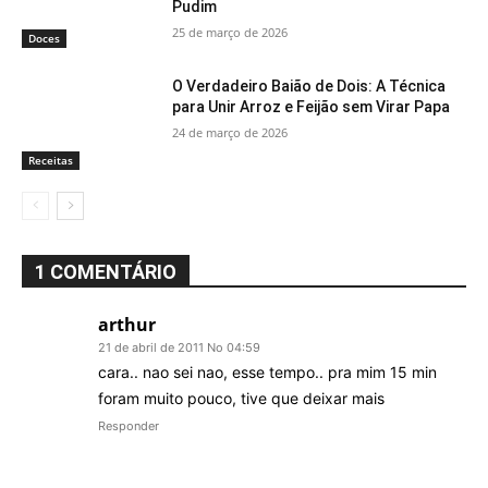
Pudim
25 de março de 2026
Doces
O Verdadeiro Baião de Dois: A Técnica
para Unir Arroz e Feijão sem Virar Papa
24 de março de 2026
Receitas
1 COMENTÁRIO
arthur
21 de abril de 2011 No 04:59
cara.. nao sei nao, esse tempo.. pra mim 15 min
foram muito pouco, tive que deixar mais
Responder