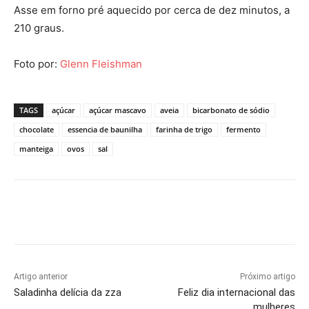
Asse em forno pré aquecido por cerca de dez minutos, a
210 graus.
Foto por:
Glenn Fleishman
TAGS
açúcar
açúcar mascavo
aveia
bicarbonato de sódio
chocolate
essencia de baunilha
farinha de trigo
fermento
manteiga
ovos
sal
Artigo anterior
Próximo artigo
Saladinha delícia da zza
Feliz dia internacional das
mulheres