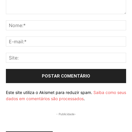
Comentário:
No
E-
mai
Sit
Este site utiliza o Akismet para reduzir spam.
Saiba como seus
dados em comentários são processados
.
- Publicidade-