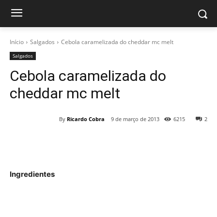
Início
Salgados
Cebola caramelizada do cheddar mc melt
Salgados
Cebola caramelizada do
cheddar mc melt
By
Ricardo Cobra
9 de março de 2013
6215
2
Ingredientes