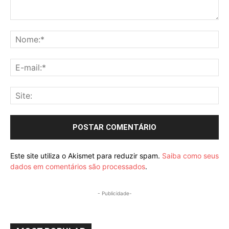
Comentário:
No
E-
mai
Sit
Este site utiliza o Akismet para reduzir spam.
Saiba como seus
dados em comentários são processados
.
- Publicidade-