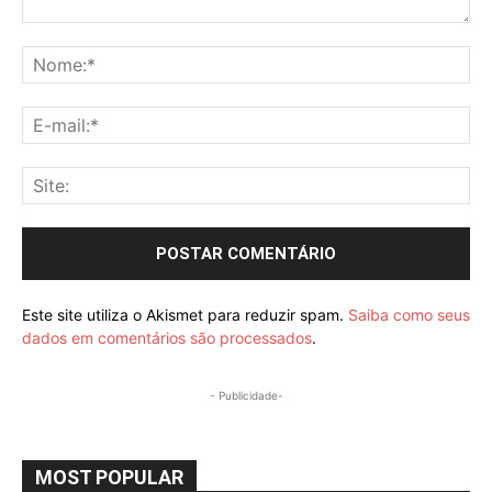
Comentário:
No
E-
mai
Sit
Este site utiliza o Akismet para reduzir spam.
Saiba como seus
dados em comentários são processados
.
- Publicidade-
MOST POPULAR