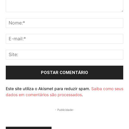
Comentário:
No
E-
mai
Sit
Este site utiliza o Akismet para reduzir spam.
Saiba como seus
dados em comentários são processados
.
- Publicidade-