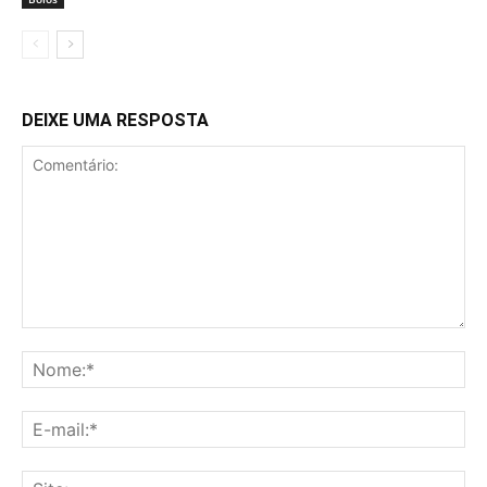
DEIXE UMA RESPOSTA
Comentário:
No
E-
mai
Sit