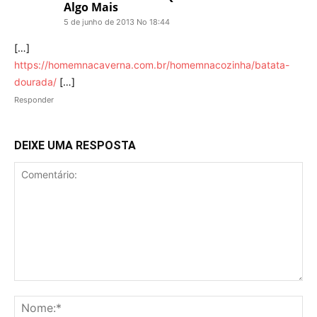
Algo Mais
5 de junho de 2013 No 18:44
[…]
https://homemnacaverna.com.br/homemnacozinha/batata-
dourada/
[…]
Responder
DEIXE UMA RESPOSTA
Comentário:
No