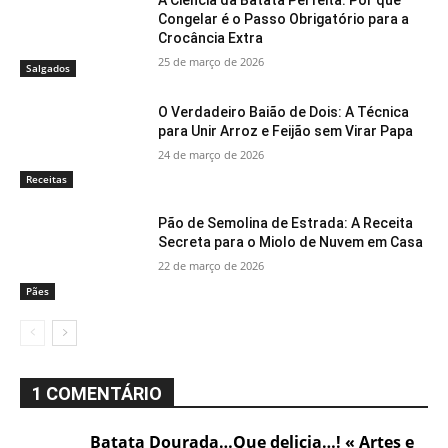
A Ciência da Batata Perfeita: Por que
Congelar é o Passo Obrigatório para a
Crocância Extra
25 de março de 2026
Salgados
O Verdadeiro Baião de Dois: A Técnica
para Unir Arroz e Feijão sem Virar Papa
24 de março de 2026
Receitas
Pão de Semolina de Estrada: A Receita
Secreta para o Miolo de Nuvem em Casa
22 de março de 2026
Pães
1 COMENTÁRIO
Batata Dourada…Que delicia…! « Artes e