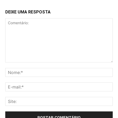
DEIXE UMA RESPOSTA
Comentário:
No
E-
mai
Sit