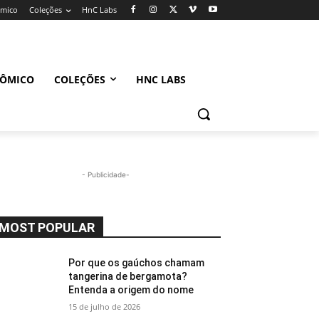
ômico
Coleções
HnC Labs
NÔMICO
COLEÇÕES
HNC LABS
- Publicidade-
MOST POPULAR
Por que os gaúchos chamam
tangerina de bergamota?
Entenda a origem do nome
15 de julho de 2026