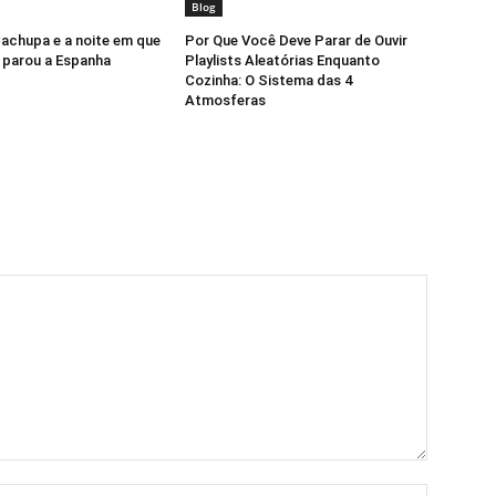
Blog
Cachupa e a noite em que
Por Que Você Deve Parar de Ouvir
 parou a Espanha
Playlists Aleatórias Enquanto
Cozinha: O Sistema das 4
Atmosferas
Nome:*