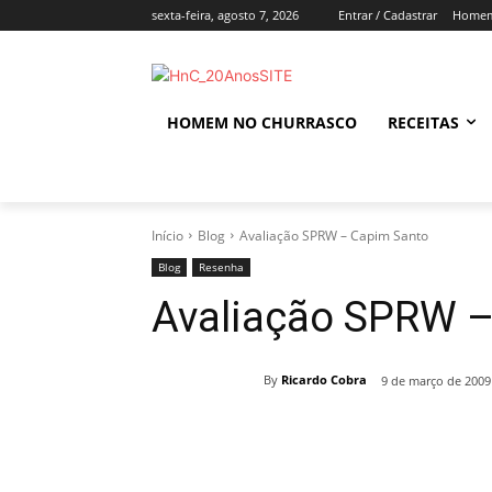
sexta-feira, agosto 7, 2026
Entrar / Cadastrar
Homem
HOMEM NO CHURRASCO
RECEITAS
Início
Blog
Avaliação SPRW – Capim Santo
Blog
Resenha
Avaliação SPRW –
By
Ricardo Cobra
9 de março de 2009
Compartilhado