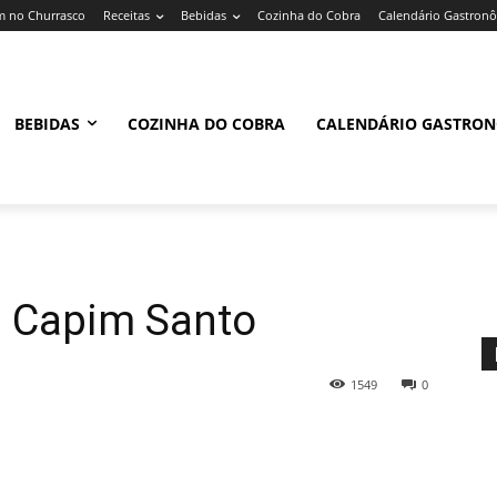
 no Churrasco
Receitas
Bebidas
Cozinha do Cobra
Calendário Gastron
BEBIDAS
COZINHA DO COBRA
CALENDÁRIO GASTRO
 Capim Santo
1549
0