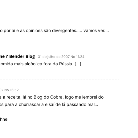
o por aí e as opiniões são divergentes….. vamos ver….
ne ? Bender Blog
31 de julho de 2007 No 11:24
comida mais alcòolica fora da Rússia. […]
007 No 16:52
a receita, lá no Blog do Cobra, logo me lembrei do
s para a churrascaria e saí de lá passando mal…
ehhe