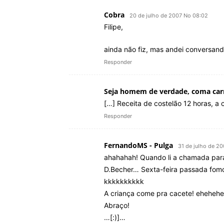
Cobra
20 de julho de 2007 No 08:02
Filipe,
ainda não fiz, mas andei conversand
Responder
Seja homem de verdade, coma car
[…] Receita de costelão 12 horas, a 
Responder
FernandoMS - Pulga
31 de julho de 2
ahahahah! Quando li a chamada para 
D.Becher… Sexta-feira passada fomo
kkkkkkkkkk
A criança come pra cacete! eheheh
Abraço!
…[:)]…