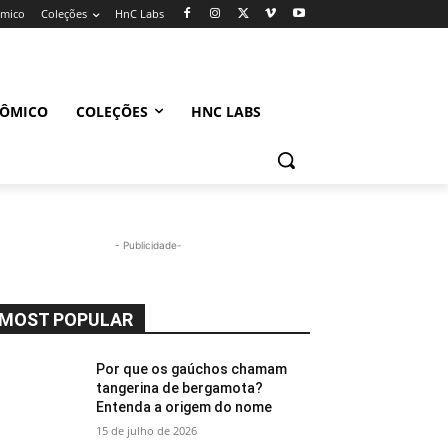
ômico
Coleções
HnC Labs
NÔMICO
COLEÇÕES
HNC LABS
- Publicidade-
MOST POPULAR
Por que os gaúchos chamam
tangerina de bergamota?
Entenda a origem do nome
15 de julho de 2026