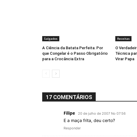
Salgados
Receitas
A Ciência da Batata Perfeita: Por
O Verdadeir
que Congelar é o Passo Obrigatório
Técnica par
para a Crocância Extra
Virar Papa
17 COMENTÁRIOS
Filipe
20 de julho de 2007 No 07:56
E a maça frita, deu certo?
Responder