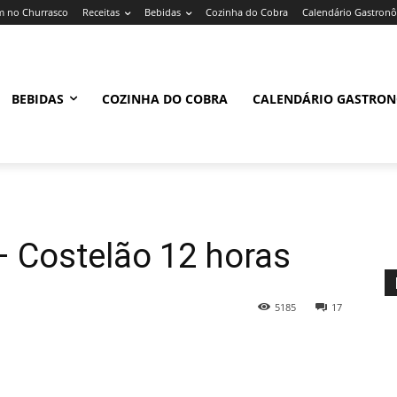
 no Churrasco
Receitas
Bebidas
Cozinha do Cobra
Calendário Gastron
BEBIDAS
COZINHA DO COBRA
CALENDÁRIO GASTRO
 Costelão 12 horas
5185
17