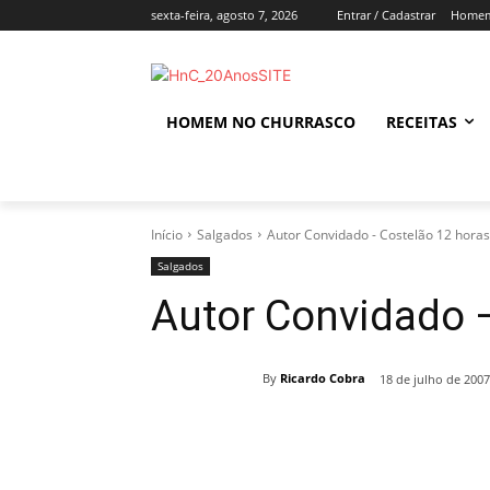
sexta-feira, agosto 7, 2026
Entrar / Cadastrar
Homem
HOMEM NO CHURRASCO
RECEITAS
Início
Salgados
Autor Convidado - Costelão 12 horas
Salgados
Autor Convidado –
By
Ricardo Cobra
18 de julho de 2007
Compartilhado