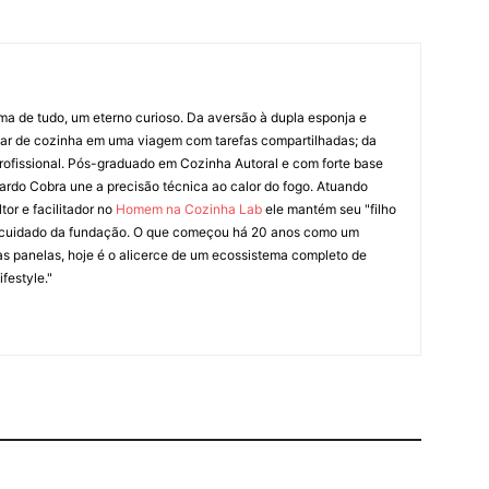
ima de tudo, um eterno curioso. Da aversão à dupla esponja e
liar de cozinha em uma viagem com tarefas compartilhadas; da
rofissional. Pós-graduado em Cozinha Autoral e com forte base
ardo Cobra une a precisão técnica ao calor do fogo. Atuando
tor e facilitador no
Homem na Cozinha Lab
ele mantém seu "filho
cuidado da fundação. O que começou há 20 anos como um
as panelas, hoje é o alicerce de um ecossistema completo de
festyle."