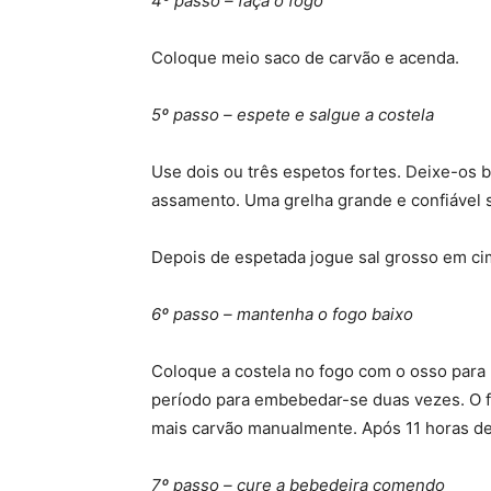
4º passo – faça o fogo
Coloque meio saco de carvão e acenda.
5º passo – espete e salgue a costela
Use dois ou três espetos fortes. Deixe-os b
assamento. Uma grelha grande e confiável s
Depois de espetada jogue sal grosso em cim
6º passo – mantenha o fogo baixo
Coloque a costela no fogo com o osso para 
período para embebedar-se duas vezes. O f
mais carvão manualmente. Após 11 horas de 
7º passo – cure a bebedeira comendo