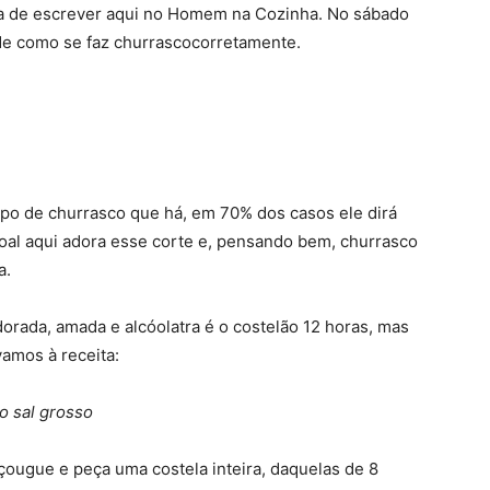
ia de escrever aqui no Homem na Cozinha. No sábado
de como se faz churrasco
corretamente.
ipo de churrasco que há, em 70% dos casos ele dirá
soal aqui adora esse corte e, pensando bem, churrasco
a.
dorada, amada e alcóolatra é o costelão 12 horas, mas
amos à receita:
o sal grosso
çougue e peça uma costela inteira, daquelas de 8