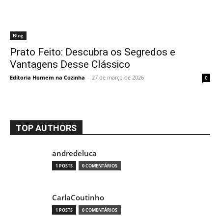
Blog
Prato Feito: Descubra os Segredos e
Vantagens Desse Clássico
Editoria Homem na Cozinha
-
27 de março de 2026
0
TOP AUTHORS
andredeluca
1 POSTS
0 COMENTÁRIOS
CarlaCoutinho
1 POSTS
0 COMENTÁRIOS