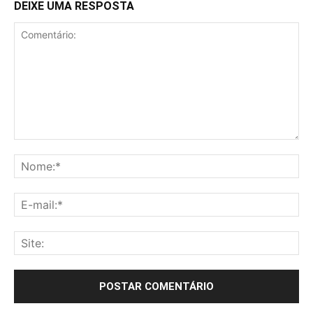
DEIXE UMA RESPOSTA
Comentário:
No
E-
mai
Sit