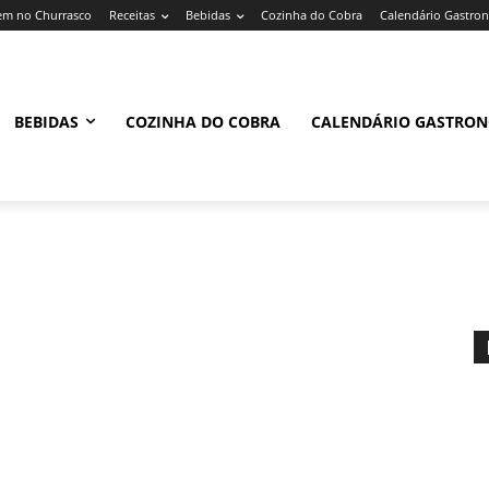
m no Churrasco
Receitas
Bebidas
Cozinha do Cobra
Calendário Gastro
BEBIDAS
COZINHA DO COBRA
CALENDÁRIO GASTRO