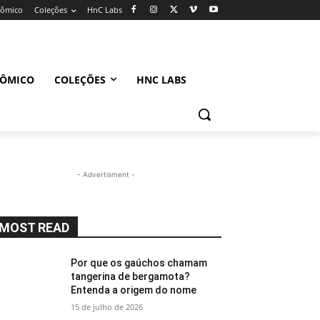
nômico
Coleções
HnC Labs
NÔMICO
COLEÇÕES
HNC LABS
- Advertisment -
MOST READ
Por que os gaúchos chamam
tangerina de bergamota?
Entenda a origem do nome
15 de julho de 2026