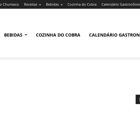
 Churrasco
Receitas
Bebidas
Cozinha do Cobra
Calendário Gastronômi
BEBIDAS
COZINHA DO COBRA
CALENDÁRIO GASTRO