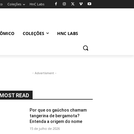
co
Coleções
HnC Labs
NÔMICO
COLEÇÕES
HNC LABS
- Advertisment -
MOST READ
Por que os gaúchos chamam
tangerina de bergamota?
Entenda a origem do nome
15 de julho de 2026