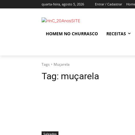
quarta-feira, agosto 5, 2026
Entrar / Cadastrar
Home
HOMEM NO CHURRASCO
RECEITAS
Tags
Muçarela
Tag:
muçarela
Salgados