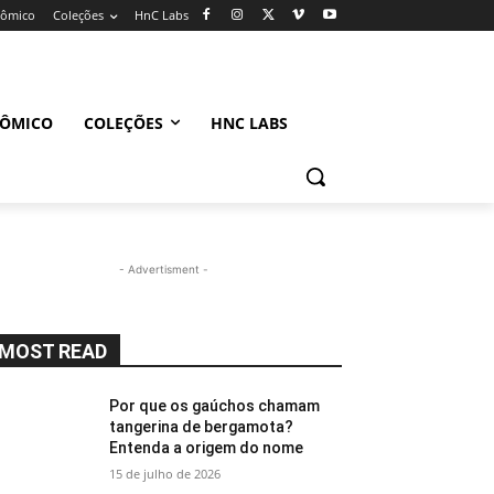
nômico
Coleções
HnC Labs
NÔMICO
COLEÇÕES
HNC LABS
- Advertisment -
MOST READ
Por que os gaúchos chamam
tangerina de bergamota?
Entenda a origem do nome
15 de julho de 2026