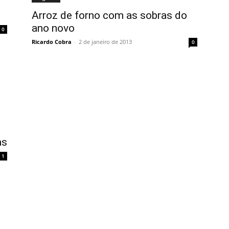
Arroz de forno com as sobras do
ano novo
0
Ricardo Cobra
-
2 de janeiro de 2013
0
as
1