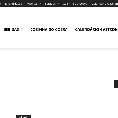
m no Churrasco
Receitas
Bebidas
Cozinha do Cobra
Calendário Gastro
BEBIDAS
COZINHA DO COBRA
CALENDÁRIO GASTRO
Salgados