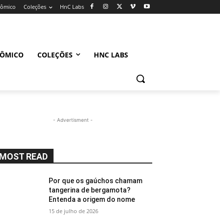
nômico
Coleções
HnC Labs
NÔMICO
COLEÇÕES
HNC LABS
- Advertisment -
MOST READ
Por que os gaúchos chamam
tangerina de bergamota?
Entenda a origem do nome
15 de julho de 2026