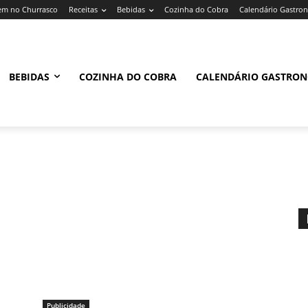
m no Churrasco
Receitas
Bebidas
Cozinha do Cobra
Calendário Gastro
BEBIDAS
COZINHA DO COBRA
CALENDÁRIO GASTRO
Publicidade