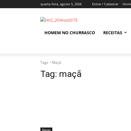
quarta-feira, agosto 5, 2026
Entrar / Cadastrar
Home
HOMEM NO CHURRASCO
RECEITAS
Tags
Maçã
Tag:
maçã
Doces