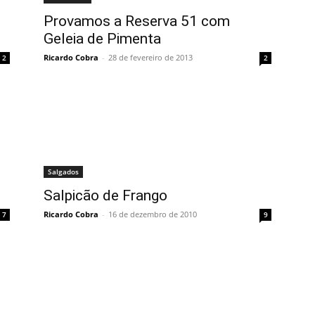
Provamos a Reserva 51 com
Geleia de Pimenta
Ricardo Cobra
-
28 de fevereiro de 2013
2
2
Salgados
Salpicão de Frango
Ricardo Cobra
-
16 de dezembro de 2010
7
9