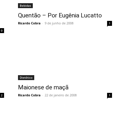
Bebidas
Quentão – Por Eugênia Lucatto
Ricardo Cobra
-
9 de junho de 2008
1
0
Dietético
Maionese de maçã
Ricardo Cobra
-
22 de janeiro de 2008
2
1