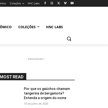
ômico
Coleções
HnC Labs
NÔMICO
COLEÇÕES
HNC LABS
- Advertisment -
MOST READ
Por que os gaúchos chamam
tangerina de bergamota?
Entenda a origem do nome
15 de julho de 2026