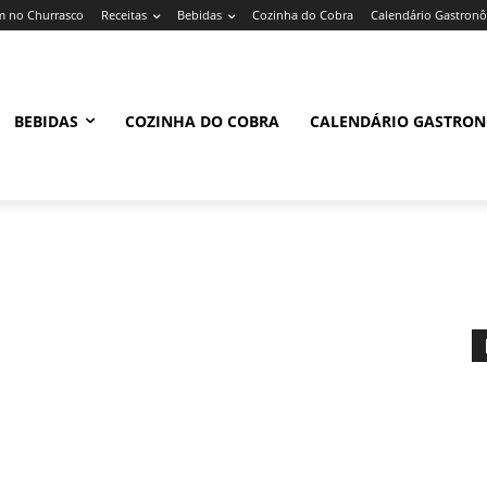
 no Churrasco
Receitas
Bebidas
Cozinha do Cobra
Calendário Gastron
BEBIDAS
COZINHA DO COBRA
CALENDÁRIO GASTRO