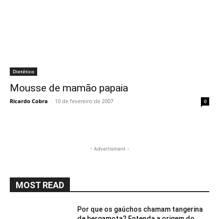
Dietético
Mousse de mamão papaia
Ricardo Cobra
-
10 de fevereiro de 2007
0
- Advertisment -
MOST READ
Por que os gaúchos chamam tangerina
de bergamota? Entenda a origem do