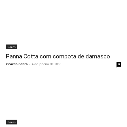
Doces
Panna Cotta com compota de damasco
Ricardo Cobra
-
4 de janeiro de 2018
0
Doces