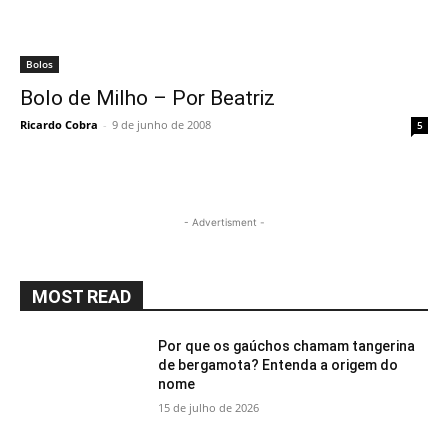
Bolos
Bolo de Milho – Por Beatriz
Ricardo Cobra
-
9 de junho de 2008
5
- Advertisment -
MOST READ
Por que os gaúchos chamam tangerina
de bergamota? Entenda a origem do
nome
15 de julho de 2026