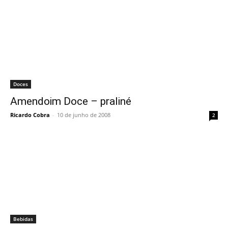
Doces
Amendoim Doce – praliné
Ricardo Cobra
-
10 de junho de 2008
2
Bebidas