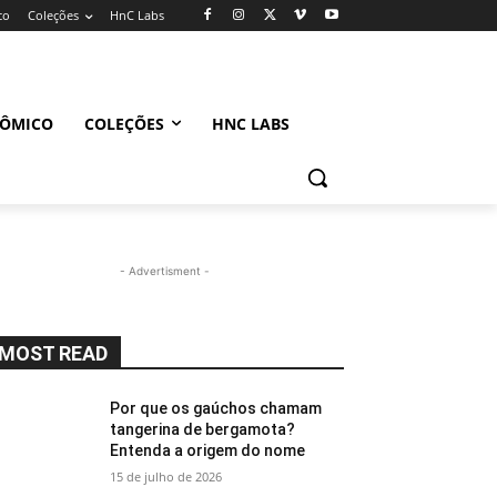
co
Coleções
HnC Labs
NÔMICO
COLEÇÕES
HNC LABS
- Advertisment -
MOST READ
Por que os gaúchos chamam
tangerina de bergamota?
Entenda a origem do nome
15 de julho de 2026