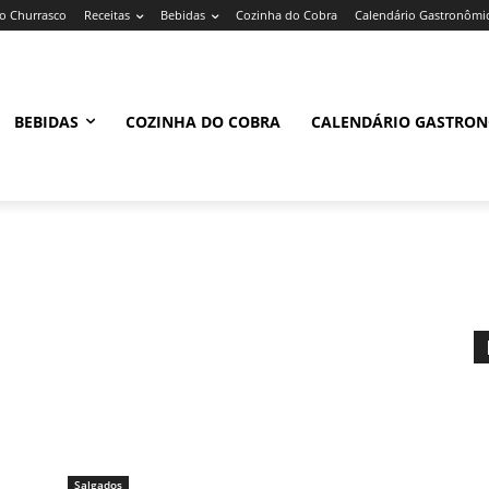
 Churrasco
Receitas
Bebidas
Cozinha do Cobra
Calendário Gastronômi
BEBIDAS
COZINHA DO COBRA
CALENDÁRIO GASTRO
Salgados